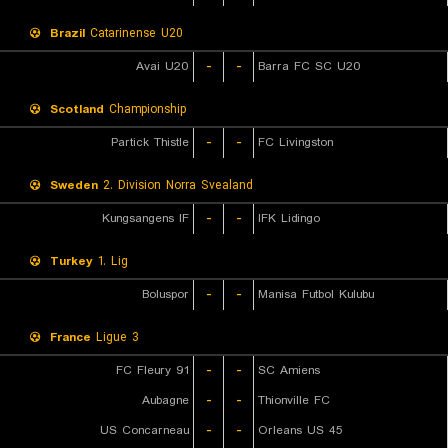
Brazil
Catarinense U20
Avai U20
-
-
Barra FC SC U20
Scotland
Championship
Partick Thistle
-
-
FC Livingston
Sweden
2. Division Norra Svealand
Kungsangens IF
-
-
IFK Lidingo
Turkey
1. Lig
Boluspor
-
-
Manisa Futbol Kulubu
France
Ligue 3
FC Fleury 91
-
-
SC Amiens
Aubagne
-
-
Thionville FC
US Concarneau
-
-
Orleans US 45