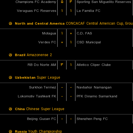
Champions FC Academy
۵
۳
Sporting San Miguelito Reserves
Veraguas FC Reserves
۱
۱
La Familia FC
North and Central America
CONCACAF Central American Cup, Grou
Motagua
۱
۰
C.D. FAS
Verdes FC
۰
۱
CSD Municipal
Brazil
Amazonense 2
RB Do Norte AM
۳
۱
Atletico Cliper Clube
Uzbekistan
Super League
Surkhon Termez
-
-
Navbahor Namangan
Lokomotiv Tashkent FK
-
-
PFK Dinamo Samarkand
China
Chinese Super League
Beijing Guoan FC
-
-
Shenzhen Peng FC
Russia
Youth Championship