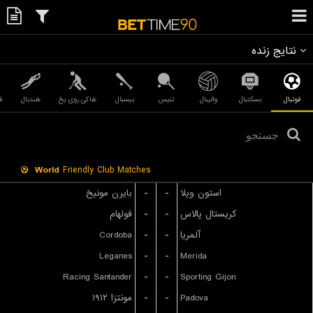
نتایج زنده
فوتبال
بسکتبال
والیبال
تنیس
بیسبال
هاکی روی یخ
هندبال
ف
World
Friendly Club Matches
بایرن مونیخ
-
-
استون ویلا
فولهام
-
-
کریستال پالاس
Cordoba
-
-
آلمریا
Leganes
-
-
Merida
Racing Santander
-
-
Sporting Gijon
مونتزا ۱۹۱۲
-
-
Padova