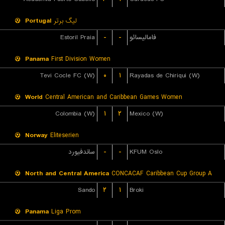
Portugal
لیگ برتر
Estoril Praia
-
-
فامالیسائو
Panama
First Division Women
Tevi Cocle FC (W)
۰
۱
Rayadas de Chiriqui (W)
World
Central American and Caribbean Games Women
Colombia (W)
۱
۲
Mexico (W)
Norway
Eliteserien
ساندفیورد
-
-
KFUM Oslo
North and Central America
CONCACAF Caribbean Cup Group A
Sando
۲
۱
Broki
Panama
Liga Prom