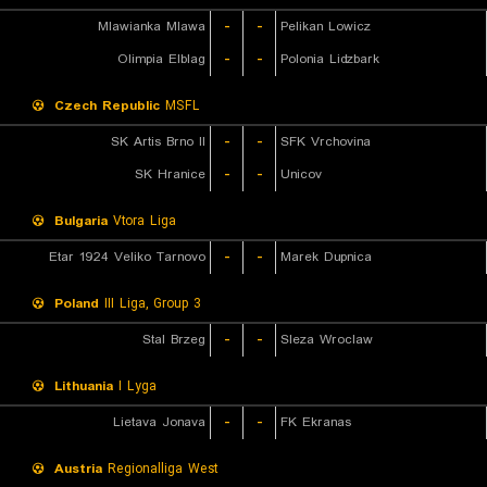
Mlawianka Mlawa
-
-
Pelikan Lowicz
Olimpia Elblag
-
-
Polonia Lidzbark
Czech Republic
MSFL
SK Artis Brno II
-
-
SFK Vrchovina
SK Hranice
-
-
Unicov
Bulgaria
Vtora Liga
Etar 1924 Veliko Tarnovo
-
-
Marek Dupnica
Poland
III Liga, Group 3
Stal Brzeg
-
-
Sleza Wroclaw
Lithuania
I Lyga
Lietava Jonava
-
-
FK Ekranas
Austria
Regionalliga West