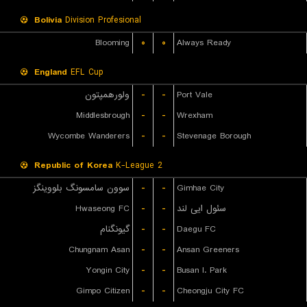
Bolivia
Division Profesional
Blooming
۰
۰
Always Ready
England
EFL Cup
ولورهمپتون
-
-
Port Vale
Middlesbrough
-
-
Wrexham
Wycombe Wanderers
-
-
Stevenage Borough
Republic of Korea
K-League 2
سوون سامسونگ بلووینگز
-
-
Gimhae City
Hwaseong FC
-
-
سئول ایی لند
گیونگنام
-
-
Daegu FC
Chungnam Asan
-
-
Ansan Greeners
Yongin City
-
-
Busan I. Park
Gimpo Citizen
-
-
Cheongju City FC