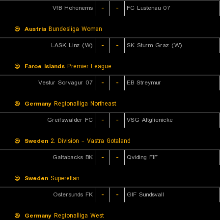
VfB Hohenems
-
-
FC Lustenau 07
Austria
Bundesliga Women
LASK Linz (W)
-
-
SK Sturm Graz (W)
Faroe Islands
Premier League
07 Vestur Sorvagur
-
-
EB Streymur
Germany
Regionalliga Northeast
Greifswalder FC
-
-
VSG Altglienicke
Sweden
2. Division - Vastra Gotaland
Galtabacks BK
-
-
Qviding FIF
Sweden
Superettan
Ostersunds FK
-
-
GIF Sundsvall
Germany
Regionalliga West