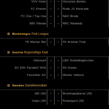
VVV Venlo
-
-
Heracles Almelo
FC Emmen
-
-
Roda JC Kerkrade
FC Oss / Top Oss
-
-
NAC Breda
SBV Vitesse
-
-
RKC Waalwijk
Montenegro
First League
FK Mornar Bar
-
-
FK Arsenal Tivat
Austria
Regionalliga East
Oberwart
-
-
USV Scheiblingkirchen
SC ESV Parndorf 1919
-
-
SV Donau
Favoritner AC
-
-
Wiener Viktoria
Sweden
Damallsvenskan
AIK (W)
-
-
Brommapojkarna (W)
Vaxjo (W)
-
-
Rosengard (W)