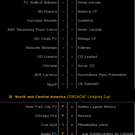
FC Sudtirol Bolzano
-
-
Virtus Verona
SD Huesca
-
-
Andorra CF
Hercules Alicante
-
-
Castellon
ASD Seravezza Pozzi Calcio
-
-
Sestri Levante
AD Ceuta FC
-
-
Malaga CF
Albacete Balompie
-
-
Eldense
UD Llanera
-
-
CD Lealtad
Chiclana
-
-
Xerez CD
AEK Larnaca
-
-
Karmiotissa Pano Polemidion
خیرونا
-
-
CE Sabadell
North and Central America
CONCACAF Leagues Cup
New York City FC
۲
۰
Santos Laguna Mexico
Chicago Fire
۲
۰
Necaxa
Cruz Azul
۱
۰
Philadelphia Union
Austin FC
۲
۰
Club Tijuana Xoloitzcuintles de Caliente