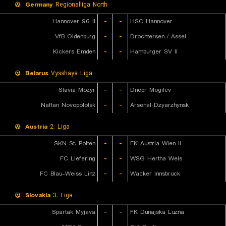
Germany
Regionalliga North
Hannover 96 II
-
-
HSC Hannover
VfB Oldenburg
-
-
Drochtersen / Assel
Kickers Emden
-
-
Hamburger SV II
Belarus
Vysshaya Liga
Slavia Mozyr
-
-
Dnepr Mogilev
Naftan Novopolotsk
-
-
Arsenal Dzyarzhynsk
Austria
2. Liga
SKN St. Polten
-
-
FK Austria Wien II
FC Liefering
-
-
WSG Hertha Wels
FC Blau-Weiss Linz
-
-
Wacker Innsbruck
Slovakia
3. Liga
Spartak Myjava
-
-
FK Dunajska Luzna