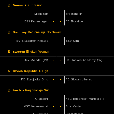
Denmark
2. Division
Middelfart
-
-
Brabrand IF
B93 Kopenhagen
-
-
FC Roskilde
Germany
Regionalliga Southwest
SV Stuttgarter Kickers
-
-
SSV Ulm
Sweden
Elitettan Women
Jitex Molndal (W)
-
-
BK Hacken Academy (W)
Czech Republic
1. Liga
FC Zbrojovka Brno
-
-
FC Slovan Liberec
Austria
Regionalliga Sud
Gleisdorf
-
-
FSC Eggendorf Hartberg II
VST Volkermarkt
-
-
Atus Velden