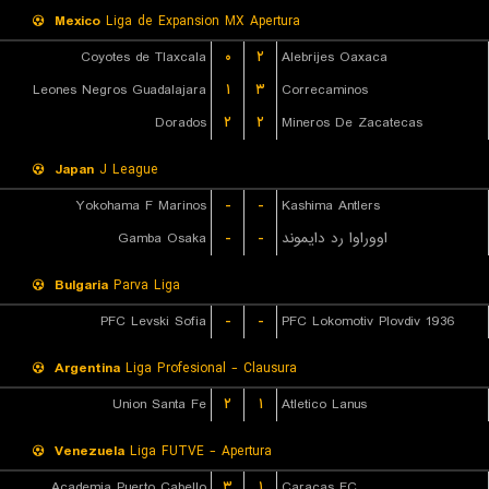
Mexico
Liga de Expansion MX Apertura
Coyotes de Tlaxcala
۰
۲
Alebrijes Oaxaca
Leones Negros Guadalajara
۱
۳
Correcaminos
Dorados
۲
۲
Mineros De Zacatecas
Japan
J League
Yokohama F Marinos
-
-
Kashima Antlers
Gamba Osaka
-
-
اووراوا رد دایموند
Bulgaria
Parva Liga
PFC Levski Sofia
-
-
PFC Lokomotiv Plovdiv 1936
Argentina
Liga Profesional - Clausura
Union Santa Fe
۲
۱
Atletico Lanus
Venezuela
Liga FUTVE - Apertura
Academia Puerto Cabello
۳
۱
Caracas FC