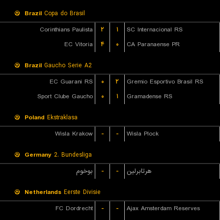
Brazil
Copa do Brasil
Corinthians Paulista
۲
۱
SC Internacional RS
EC Vitoria
۴
۰
CA Paranaense PR
Brazil
Gaucho Serie A2
EC Guarani RS
۰
۲
Gremio Esportivo Brasil RS
Sport Clube Gaucho
۰
۱
Gramadense RS
Poland
Ekstraklasa
Wisla Krakow
-
-
Wisla Plock
Germany
2. Bundesliga
بوخوم
-
-
هرتابرلین
Netherlands
Eerste Divisie
FC Dordrecht
-
-
Ajax Amsterdam Reserves