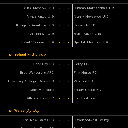
CSKA Moscow U19
-
-
Dinamo Makhachkala U19
Almaz Antey U19
-
-
Nizhny Novgorod U19
Konoplev Academy U19
-
-
Krasnodar U19
Chertanovo U19
-
-
Rubin Kazan U19
Fakel Voronezh U19
-
-
Spartak Moscow U19
Ireland
First Division
Cork City FC
-
-
Kerry FC
Bray Wanderers AFC
-
-
Finn Harps FC
University College Dublin FC
-
-
Wexford FC
Cobh Ramblers
-
-
Treaty United FC
Athlone Town FC
-
-
Longford Town
Wales
لیگ برتر
The New Saints FC
-
-
Haverfordwest County