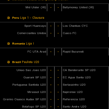
Mid Ulster (W)
-
-
Ballymoney United (W)
Peru
Liga 1 - Clausura
Sport Huancayo
-
-
Los Chankas CYC
Comerciantes Unidos
-
-
Cusco FC
Romania
Liga I
FC UTA Arad
-
-
Rapid Bucuresti
Brazil
Paulista U20
Uniao Sao Joao U20
-
-
CA Bandeirante SP U20
Guarani SP U20
-
-
EC Agua Santa U20
Portuguesa Santista U20
-
-
Sertaozinho U20
Mirassol U20
-
-
Itapirense U20
Gremio Osasco Audax SP U20
-
-
Referencia U20
Botafogo SP U20
-
-
Santo Andre U20