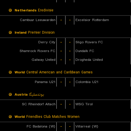
Netherlands
Eredivisie
Cambuur Leeuwarden
-
-
Excelsior Rotterdam
Ireland
Premier Division
Derry City
-
-
Sligo Rovers FC
Shamrock Rovers FC
-
-
Dundalk FC
Galway United
-
-
Drogheda United
World
Central American and Caribbean Games
Panama U21
-
-
Colombia U21
Austria
بوندسلیگا
SC Rheindorf Altach
-
-
WSG Tirol
World
Friendlies Club Matches Women
FC Badalona (W)
-
-
Villarreal (W)