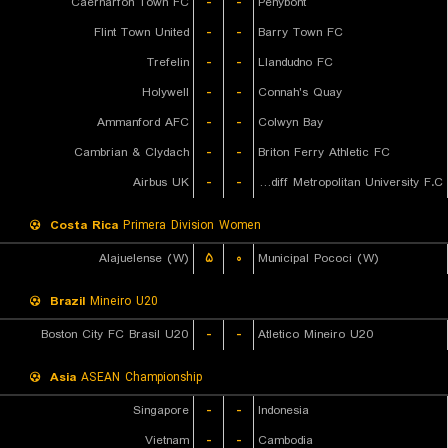
Caernarfon Town FC
-
-
Penybont
Flint Town United
-
-
Barry Town FC
Trefelin
-
-
Llandudno FC
Holywell
-
-
Connah's Quay
Ammanford AFC
-
-
Colwyn Bay
Cambrian & Clydach
-
-
Briton Ferry Athletic FC
Airbus UK
-
-
Cardiff Metropolitan University F.C.
Costa Rica
Primera Division Women
Alajuelense (W)
۵
۰
Municipal Pococi (W)
Brazil
Mineiro U20
Boston City FC Brasil U20
-
-
Atletico Mineiro U20
Asia
ASEAN Championship
Singapore
-
-
Indonesia
Vietnam
-
-
Cambodia