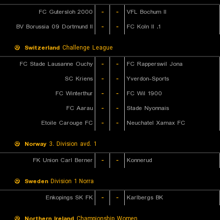
FC Gutersloh 2000
-
-
VFL Bochum II
BV Borussia 09 Dortmund II
-
-
1. FC Koln II
Switzerland
Challenge League
FC Stade Lausanne Ouchy
-
-
FC Rapperswil Jona
SC Kriens
-
-
Yverdon-Sports
FC Winterthur
-
-
FC Wil 1900
FC Aarau
-
-
Stade Nyonnais
Etoile Carouge FC
-
-
Neuchatel Xamax FC
Norway
3. Division avd. 1
FK Union Carl Berner
-
-
Konnerud
Sweden
Division 1 Norra
Enkopings SK FK
-
-
Karlbergs BK
Northern Ireland
Championship Women