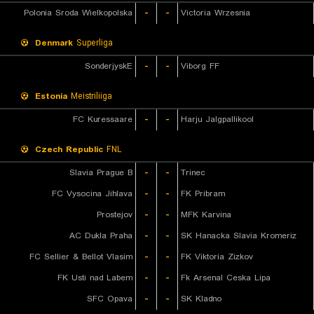
Polonia Sroda Wielkopolska
-
-
Victoria Wrzesnia
Denmark
Superliga
SonderjyskE
-
-
Viborg FF
Estonia
Meistriliiga
FC Kuressaare
-
-
Harju Jalgpallikool
Czech Republic
FNL
Slavia Prague B
-
-
Trinec
FC Vysocina Jihlava
-
-
FK Pribram
Prostejov
-
-
MFK Karvina
AC Dukla Praha
-
-
SK Hanacka Slavia Kromeriz
FC Sellier & Bellot Vlasim
-
-
FK Viktoria Zizkov
FK Usti nad Labem
-
-
Fk Arsenal Ceska Lipa
SFC Opava
-
-
SK Kladno