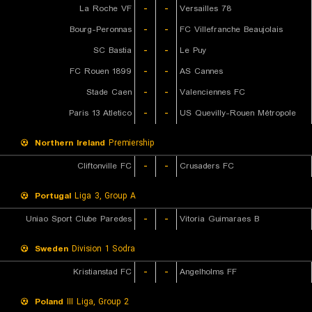
La Roche VF
-
-
Versailles 78
Bourg-Peronnas
-
-
FC Villefranche Beaujolais
SC Bastia
-
-
Le Puy
FC Rouen 1899
-
-
AS Cannes
Stade Caen
-
-
Valenciennes FC
Paris 13 Atletico
-
-
US Quevilly-Rouen Métropole
Northern Ireland
Premiership
Cliftonville FC
-
-
Crusaders FC
Portugal
Liga 3, Group A
Uniao Sport Clube Paredes
-
-
Vitoria Guimaraes B
Sweden
Division 1 Sodra
Kristianstad FC
-
-
Angelholms FF
Poland
III Liga, Group 2