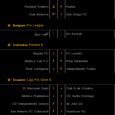
Portland Timbers
۵
۲
Puebla
Club America
۳
۱
San Diego FC
Belgium
Pro League
کلوب بروژ
-
-
KV Kortrijk
Colombia
Primera B
Bogota FC
۰
۱
FC Leones
Atletico Cali F.C.
۲
۲
Real Santander
Real Cartagena
۰
۲
Independiente Yumbo
Ecuador
Liga Pro Serie B
El Nacional Quito
۱
۰
Club 9 de Octubre
Atletico Rojiblanco
۰
۱
CD Santo Domingo
CD Independiente Juniors
۲
۰
22 de Julio
San Antonio FC Cotacachi
۲
۱
Gualaceo SC