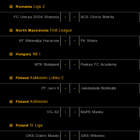
Romania
Liga 2
FC Unirea 2004 Slobozia
-
-
ACS Gloria Bistrita
North Macedonia
First League
KF Shkendija Haracine
-
-
FK Sileks
Hungary
NB I
MTK Budapest
-
-
Puskas FC Academy
Finland
Kakkonen Lohko C
FF Jaro II
-
-
Jakobstads Bollklubb
Finland
Kolmonen
VG-62
-
-
MaPS Masku
Poland
IV Liga
DKS Dobre Miasto
-
-
GKS Wikielec