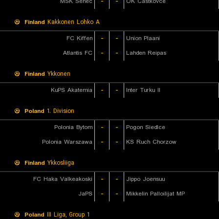
MSK Senec
-
-
OK Castkovce
Finland
Kakkonen Lohko A
FC Kiffen
-
-
Union Plaani
Atlantis FC
-
-
Lahden Reipas
Finland
Ykkonen
KuPS Akatemia
-
-
Inter Turku II
Poland
1. Division
Polonia Bytom
-
-
Pogon Siedlce
Polonia Warszawa
-
-
KS Ruch Chorzow
Finland
Ykkosliiga
FC Haka Valkeakoski
-
-
Jippo Joensuu
JaPS
-
-
Mikkelin Palloilijat MP
Poland
III Liga, Group 1