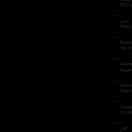
SSC V
۱۸:۳۰
ماینز
Paris
۱۸:۳۰
Mode
Vis P
۲۲:۰۰
Gimna
خیرونا
۲۲:۱۵
Geno
Depor
۱۳:۳۰
Osas
CD Mi
۱۷:۰۰
کلن