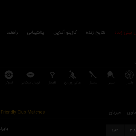
بینی زنده
نتایج زنده
کازینو آنلاین
پشتیبانی
راهنما
والیبال
تنیس
بیسبال
هاکی روی یخ
فلوربال
فوتبال آمریکایی
اسنوکر
Friendly Club Matches
میزبان
اوی
بایرل
۱.۸۲
۳.۸