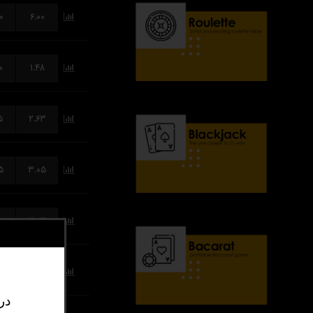
۰
۶.۰۰
۰
۱.۴۸
۵
۲.۶۳
۵
۳.۰۵
۰
۲.۰۳
۰
۵.۰۰
در