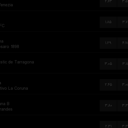
۲.۶۳
۳.۵
enezia
۱.۸۵
۳.۷
 FC
na
۱.۲۹
۴.۷
esaro 1898
stic de Tarragona
۳.۰۵
۳.۱
a
۲.۴۵
۳.۰
tivo La Coruna
una B
۳.۸۰
۳.۳
randes
۲.۳۱
۳.۳