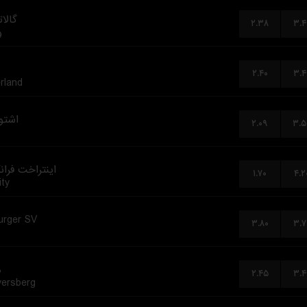
گالا
۲.۳۸
۳.۴
و
۲.۴۰
۳.۴
rland
اشتو
۲.۰۹
۳.۵
اینتراخت فران
۱.۷۰
۴.۲
ity
rger SV
۳.۸۰
۳.۷
م
۲.۴۵
۳.۴
versberg