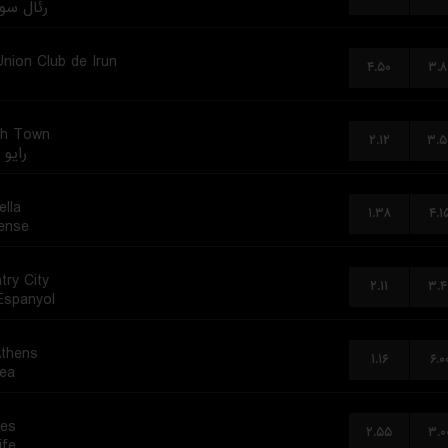
رئال سو
Union Club de Irun
۴.۵۰
۳.۸
ch Town
۲.۱۲
۳.۵
رایو 
ella
۱.۳۸
۴.۱
ense
try City
۲.۱۱
۳.۴
spanyol
thens
۱.۱۶
۶.۰
hea
es
۲.۵۵
۳.۰
ife