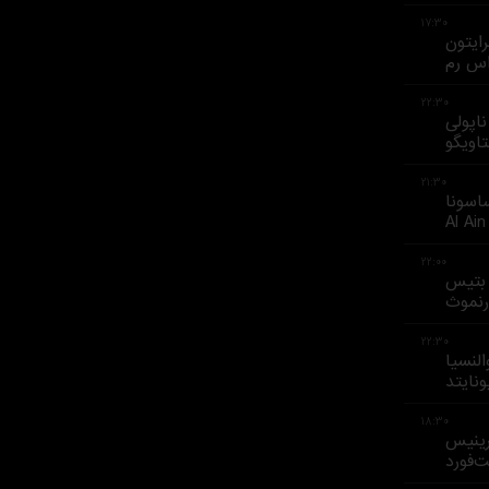
۱۷:۳۰
رایتون
اس رم
۲۲:۳۰
ناپولی
اویگو
۲۱:۳۰
اسونا
Al Ain
۲۲:۰۰
 بتیس
رنموث
۲۲:۳۰
النسیا
ونایتد
۱۸:۳۰
رینیس
ت‌فورد