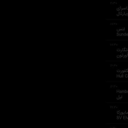
۲۱:۳۰
تاسرای
یارئال
۱۷:۳۰
لنس
Sunde
۱۸:۳۰
تگارت
اورتون
۱۶:۳۰
کفورت
Hull C
۱۶:۳۰
Hambu
لیل
۲۲:۳۰
ایورکا
SV El