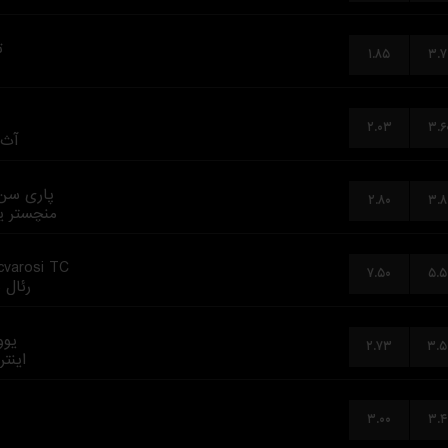
ت
۱.۸۵
۳.۷
۲.۰۳
۳.۶
آث 
پاری سن
۲.۸۰
۳.۸
منچستر یو
cvarosi TC
۷.۵۰
۵.۵
رئال 
یوو
۲.۷۳
۳.۵
اینتر
۳.۰۰
۳.۴