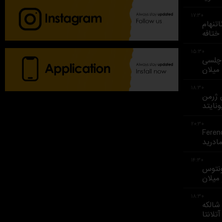
۱۷:۳۰
اتنهام
ختافه
۱۵:۳۰
چلسی
میلان
۱۸:۳۰
 ژرمن
نایتد
۲۰:۳۰
Feren
مادرید
۱۴:۳۰
نتوس
 میلان
۱۸:۳۰
شالکه
آتلانتا