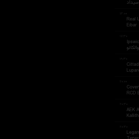
سیداد
۱۳:۰۰
Real 
Eibar
۱۷:۳۰
Ipswi
والکانو
۱۹:۳۰
Cittad
Lupar
۲۰:۰۰
Coven
RCD E
۲۰:۳۰
AEK A
Kallit
۲۰:۳۰
Legan
Tener