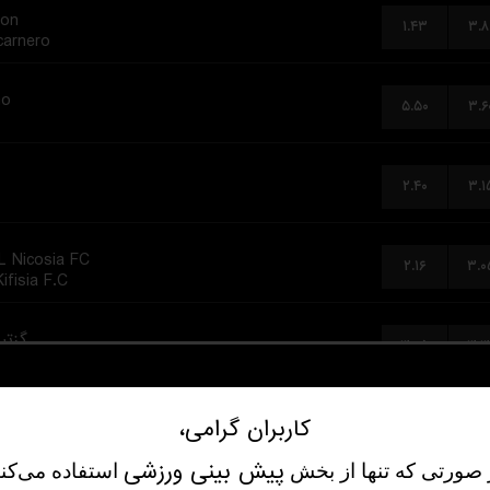
con
۱.۴۳
۳.۸
carnero
no
۵.۵۰
۳.۶
۲.۴۰
۳.۱
 Nicosia FC
۲.۱۶
۳.۰
ifisia F.C.
گزتپه
۳.۰۵
۳.۳
ترابزون
ete Balompie
کاربران گرامی،
۱.۴۸
۳.۸
Murcia
پیش‌ بینی ورزشی
 صورتی که تنها از بخش
استفاده می‌کنی