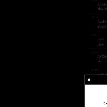
۱۱:۳۰
Alcor
Naval
۲۲:۰۰
Avelli
تورینو
۱۱:۳۰
الچه
تولوز
۲۰:۳۰
APOEL
A.E. K
۲۰:۳۰
 ازمیر
 اسپور
۱۱:۳۰
Albac
Real 
د
۱۶:۳۰