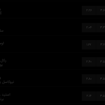
ب
۲.۲۶
۳.۶
آ
۲.۰۴
۳.۳
سلت
اوس
۱.۶۷
۳.۷
رئال
۲.۴۰
۳.۵
بو
و
۲.۸۰
۳.۵
نیوکاسل ی
استید 
۲.۱۴
۳.۵
برن