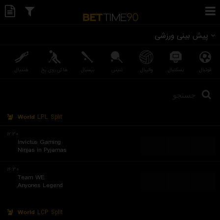
پیش بینی ورزشی
فوتبال
بسکتبال
والیبال
تنیس
بیسبال
هاکی روی یخ
هندبال
World
LPL Split
۱۲:۳۰
Invictus Gaming
...
...
...
Ninjas in Pyjamas
۱۴:۳۰
Team WE
...
...
...
Anyones Legend
World
LCP Split