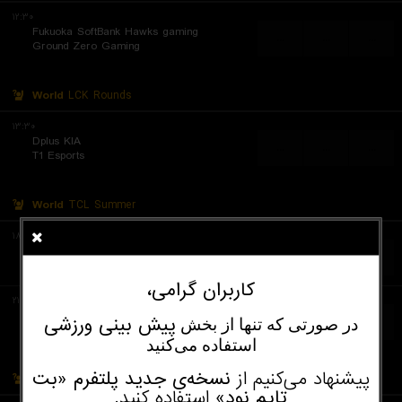
۱۲:۳۰
Fukuoka SoftBank Hawks gaming
...
...
...
Ground Zero Gaming
World
LCK Rounds
۱۳:۳۰
Dplus KIA
...
...
...
T1 Esports
World
TCL Summer
۱۸:۰۰
Dark Passage
...
...
...
Team Phoenix
کاربران گرامی،
۲۱:۰۰
BoostGate Espor
پیش‌ بینی ورزشی
در صورتی که تنها از بخش
...
...
...
SU Esports
استفاده می‌کنید
پیشنهاد می‌کنیم از
نسخه‌ی جدید پلتفرم «بت‌
World
PRM 1st Division Summer
تایم‌ نود»
استفاده کنید.