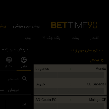
پیش بینی ورزشی
پیش 
انفجار
رولت
بلک جک ۲۱
پوپ
پیش بینی زنده
بازی های مهم زنده
فوتبال
فوتبال
بسکتبال
Leganes
..
:
..
Merida
...
...
...
خیرونا
..
:
..
CE Sabadell
میهمان
مس
...
...
...
AD Ceuta FC
..
:
..
Malaga CF
...
...
...
...