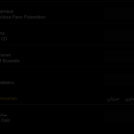
arnaca
...
...
otissa Pano Polemidion
ana
...
...
 CD
ienen
...
...
 Brussels
...
...
delano
iteserien
میزبان
اوی
ساند
...
...
 Oslo