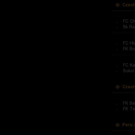
Czech
...
..
FC C
..
Sk Ra
...
..
FC Hl
..
FK Bo
...
..
..
Sokol
Czech
...
..
FK Ba
..
FK Te
Peru
L