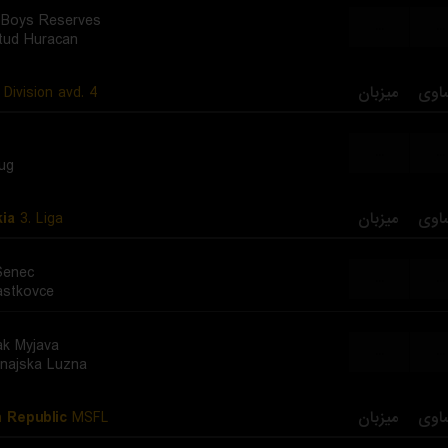
 Boys Reserves
...
...
tud Huracan
 Division avd. 4
میزبان
اوی
...
...
ug
kia
3. Liga
میزبان
اوی
Senec
...
...
stkovce
ak Myjava
...
...
najska Luzna
 Republic
MSFL
میزبان
اوی