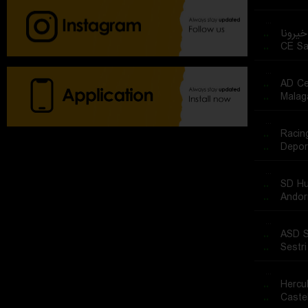
...
..
خیرونا
..
CE Sa
...
..
AD Ce
..
Malag
...
..
Racin
..
Depor
...
..
SD H
..
Andor
...
..
ASD S
..
Sestr
...
..
Hercul
..
Caste