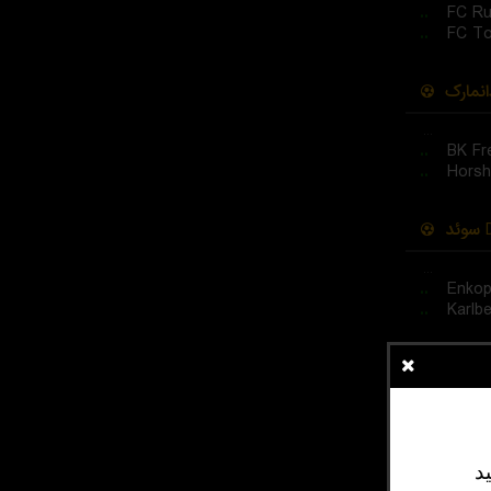
..
FC Ru
..
FC To
انمارک
...
..
BK Fr
..
Horsh
سوئد
D
...
..
Enkop
..
Karlb
سوئد
2
...
..
Astor
..
Lindo
د
...