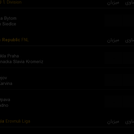
ل
1. Division
میزبان
اوی
ia Bytom
...
...
 Siedlce
 Republic
FNL
میزبان
اوی
kla Praha
...
...
nacka Slavia Kromeriz
ejov
...
...
arvina
Opava
...
...
adno
ia
Erovnuli Liga
میزبان
اوی