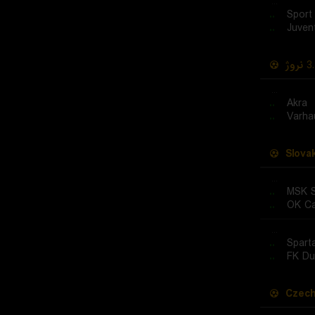
...
..
Sport
..
Juven
نروژ
3.
...
..
Akra
..
Varha
Slova
...
..
MSK 
..
OK Ca
...
..
Spart
..
FK Du
Czech