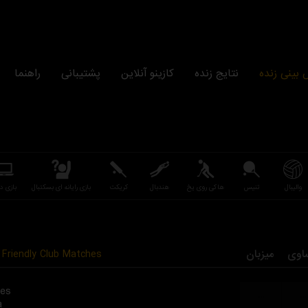
بینی زنده
نتایج زنده
کازینو آنلاین
پشتیبانی
راهنما
والیبال
تنیس
هاکی روی یخ
هندبال
کریکت
بازی رایانه ای بسکتبال
بازی دو
Friendly Club Matches
میزبان
اوی
es
...
...
a