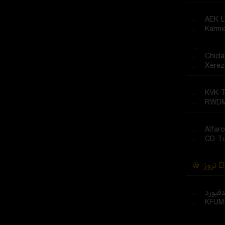
...
..
AEK L
..
Karmi
...
..
Chicl
..
Xerez
...
..
KVK T
..
RWDM
...
..
Alfaro
..
CD Tu
نروژ
El
...
..
فیورد
..
KFUM