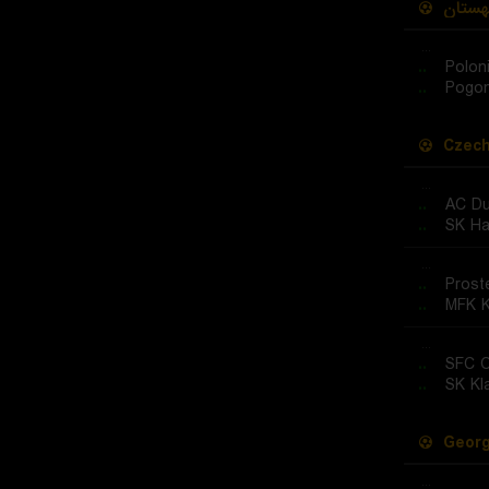
هستان
...
..
Polon
..
Pogon
Czech
...
..
AC Du
..
SK Ha
...
..
Prost
..
MFK K
...
..
SFC 
..
SK Kl
Georg
...