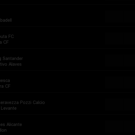
...
...
badell
uta FC
...
...
a CF
g Santander
...
...
tivo Alaves
uesca
...
...
ra CF
eravezza Pozzi Calcio
...
...
i Levante
es Alicante
...
...
llon