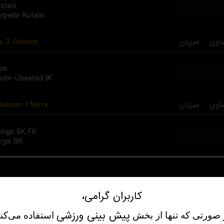
stavi
...
...
rpedo Kutaisi
د
3. Division
میزبان
اوی
em
...
...
olm-Usserod IK
ivision 1 Norra
میزبان
اوی
ings SK FK
...
...
ergs BK
. Division - Vastra Gotaland
میزبان
اوی
کاربران گرامی،
ps FF
...
...
me GIF
پیش‌ بینی ورزشی
 صورتی که تنها از بخش
استفاده می‌کنی