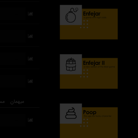
...
...
...
...
میهمان
مس
...