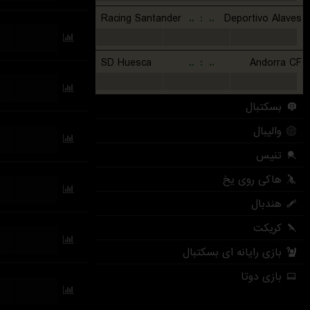
Racing Santander
..
:
..
Deportivo Alaves
...
...
...
...
SD Huesca
..
:
..
Andorra CF
...
...
...
...
بسکتبال
والیبال
...
تنیس
هاکی روی یخ
...
هندبال
کریکت
...
بازی رایانه ای بسکتبال
بازی دوتا
...